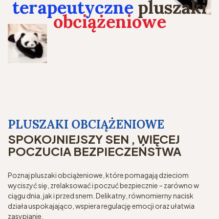
terapeutyczne
pluszaki
obciążeniowe
PLUSZAKI OBCIĄŻENIOWE
SPOKOJNIEJSZY SEN , WIĘCEJ
POCZUCIA BEZPIECZEŃSTWA
Poznaj pluszaki obciążeniowe, które pomagają dzieciom
wyciszyć się, zrelaksować i poczuć bezpiecznie – zarówno w
ciągu dnia, jak i przed snem. Delikatny, równomierny nacisk
działa uspokajająco, wspiera regulację emocji oraz ułatwia
zasypianie.