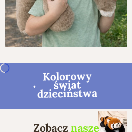
Kolorowy
świat
dzieciństwa
Zobacz
nasze