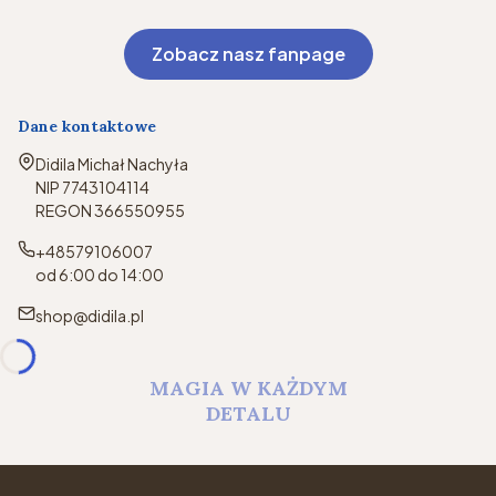
Zobacz nasz fanpage
Dane kontaktowe
Adres:
Didila Michał Nachyła
NIP 7743104114
REGON 366550955
+48579106007
od 6:00 do 14:00
shop@didila.pl
MAGIA W KAŻDYM
DETALU