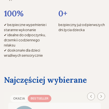
100%
0+
✔ bezpieczne wypełnienie i
bezpieczny już od pierwszych
staranne wykonanie
dni życia dziecka
✔ idealne do odpoczynku,
drzemki i codziennego
relaksu
✔ doskonałe dla dzieci
wrażliwych sensorycznie
Najczęściej wybierane
OKAZJA
BESTSELLER