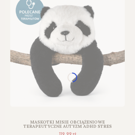
MASKOTKI MISIE OBCIĄŻENIOWE
TERAPEUTYCZNE AUTYZM ADHD STRES
Cena promocyjna
119,99 zł