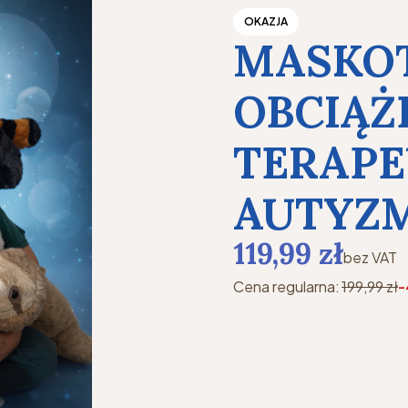
OKAZJA
MASKOT
OBCIĄŻ
TERAP
AUTYZM
119,99 zł
bez VAT
Cena regularna:
199,99 zł
Wzór
*
Wybierz