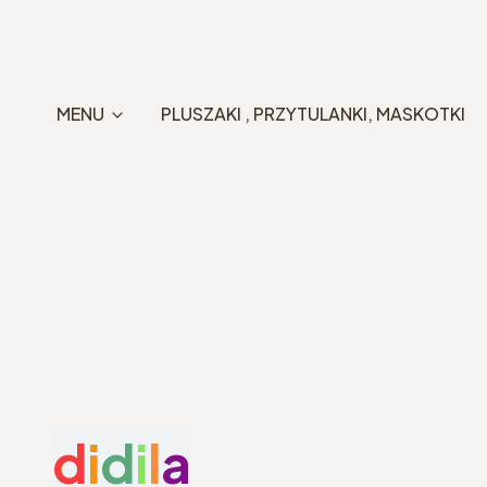
MENU
PLUSZAKI , PRZYTULANKI, MASKOTKI
d
i
d
i
l
a