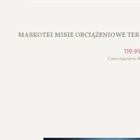
MASKOTKI MISIE OBCIĄŻENIOWE TE
Cena p
119,9
Cena regularna:
1