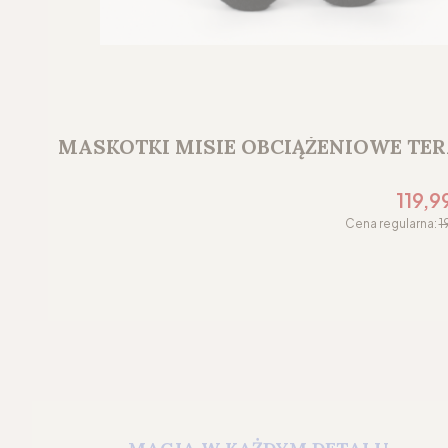
MASKOTKI MISIE OBCIĄŻENIOWE TE
Cena p
119,9
Cena regularna:
1