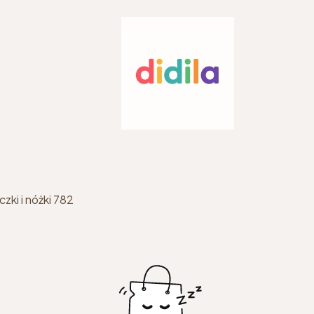
ZABAWKI DLA DZIECI STARSZYCH
ZABAWKI SENSOR
zki i nóżki 782