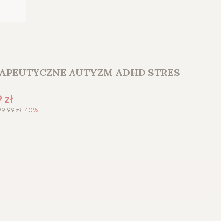
RAPEUTYCZNE AUTYZM ADHD STRES
romocyjna
9 zł
99,99 zł
-40%